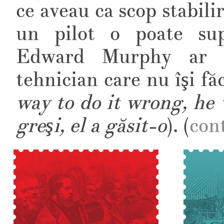
ce aveau ca scop stabili
un pilot o poate sup
Edward Murphy ar f
tehnician care nu îşi f
way to do it wrong, he 
greşi, el a găsit-o
). (
con