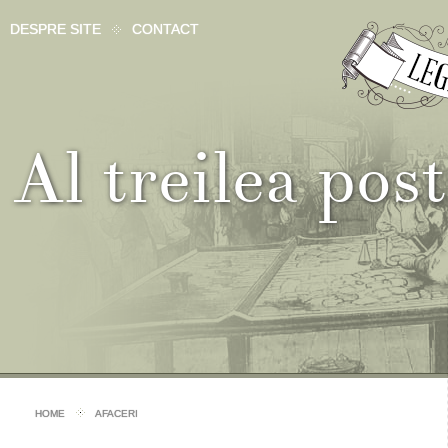
DESPRE SITE
CONTACT
Al treilea po
HOME
AFACERI