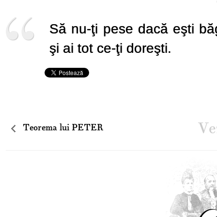
Să nu-ţi pese dacă eşti băg
şi ai tot ce-ţi doreşti.
Vez
Teorema lui PETER