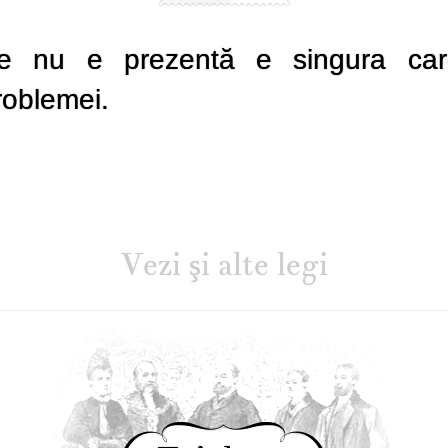
e nu e prezentă e singura car
roblemei.
Vezi şi alte legi