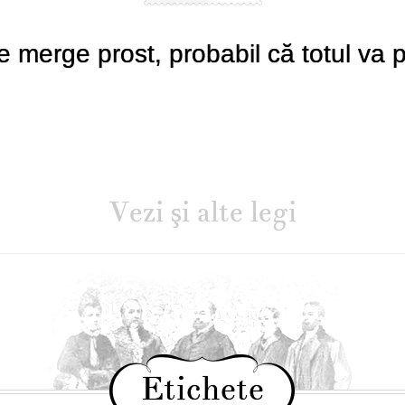
 merge prost, probabil că totul va p
Vezi şi alte legi
Etichete