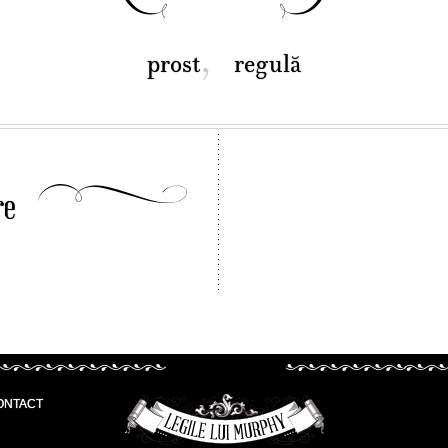
,
prost
regulă
re
ONTACT