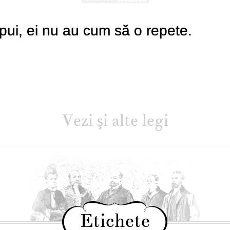
pui, ei nu au cum să o repete.
Vezi şi alte legi
Etichete