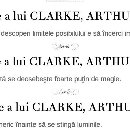
ge a lui CLARKE, ARTH
escoperi limitele posibilului e să încerci im
ege a lui CLARKE, ARTH
tă se deosebeşte foarte puţin de magie.
ege a lui CLARKE, ARTH
eric înainte să se stingă luminile.