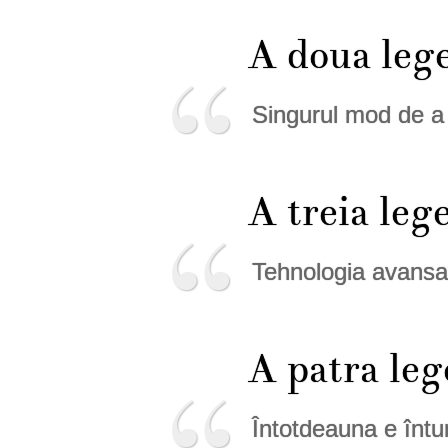
A doua le
Singurul mod de a d
A treia l
Tehnologia avansa
A patra l
Întotdeauna e întun