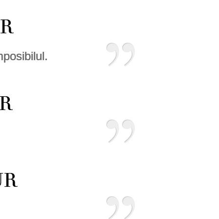
UR
posibilul.
UR
UR