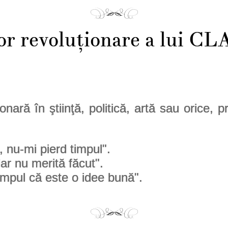
lor revoluţionare a lui C
onară în ştiinţă, politică, artă sau orice, 
, nu-mi pierd timpul".
dar nu merită făcut".
impul că este o idee bună".