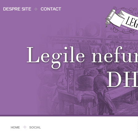
DESPRE SITE
CONTACT
Legile nefu
D
HOME
SOCIAL