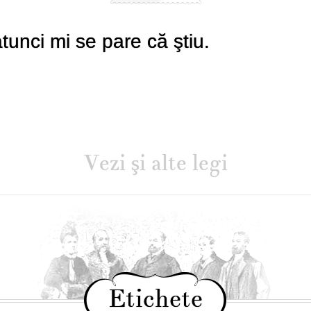
tunci mi se pare că ştiu.
Vezi şi alte legi
Etichete