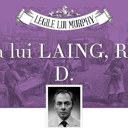
a lui LAING,
D.