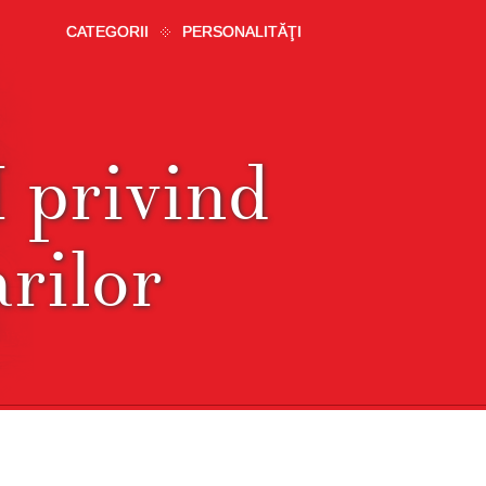
CATEGORII
PERSONALITĂŢI
privind
arilor