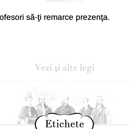
ofesori să-ţi remarce prezenţa.
Vezi şi alte legi
Etichete