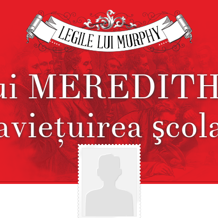
lui MEREDITH 
vieţuirea şcol