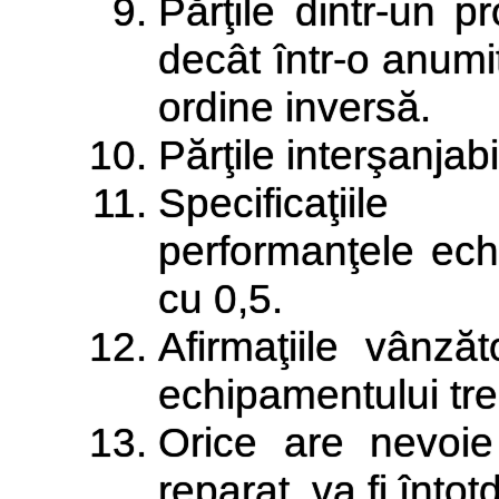
Părţile dintr-un 
decât într-o anumit
ordine inversă.
Părţile interşanjab
Specificaţiile
performanţele echi
cu 0,5.
Afirmaţiile vânză
echipamentului tre
Orice are nevoie
reparat, va fi înto